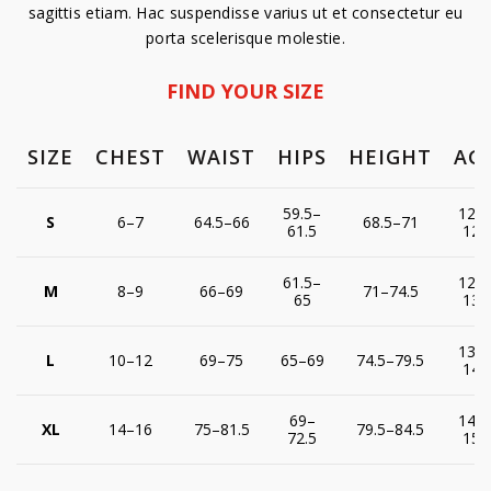
sagittis etiam. Hac suspendisse varius ut et consectetur eu
porta scelerisque molestie.
FIND YOUR SIZE
SIZE
CHEST
WAIST
HIPS
HEIGHT
AG
59.5–
122
S
6–7
64.5–66
68.5–71
61.5
128
61.5–
128
M
8–9
66–69
71–74.5
65
137
137
L
10–12
69–75
65–69
74.5–79.5
147
69–
147
XL
14–16
75–81.5
79.5–84.5
72.5
158